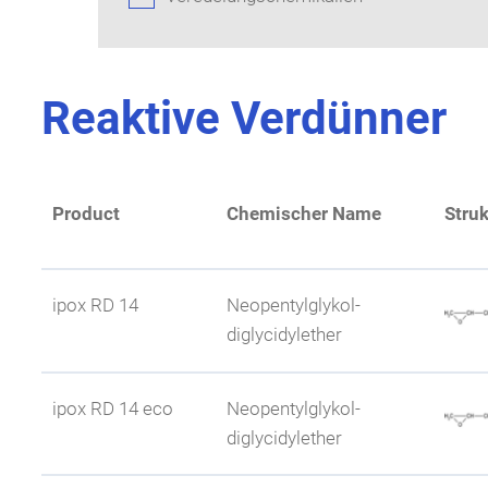
Reaktive Verdünner
Product
Chemischer Name
Struk
ipox RD 14
Neopentylglykol-
diglycidylether
Wasserlöslichkeit
ipox RD 14 eco
Neopentylglykol-
diglycidylether
Weitere Eigenschaften
vergleichbar mit ipo