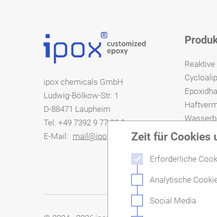
Branche
Tech. Spezificationen
Sicherheitsdatenblatt
Eigenschaften
Produk
Reaktive
Cycloali
Tech. Spezificationen
Sicherheitsdatenblatt
ipox chemicals GmbH
Epoxidha
Ludwig-Bölkow-Str. 1
Haftvermi
D-88471 Laupheim
Wasserba
Tel. +49 7392 9 77 28 0
Modifizi
Zeit für Cookies
E-Mail:
mail@ipox-chemicals.com
Modifizi
Erforderliche Coo
Analytische Cooki
Social Media