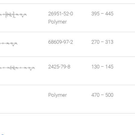
26951-52-0
395 – 445
Polymer
kung; hoher Vernetzungsgrad; Glasübergangstemperatur wird 
Muster
68609-97-2
270 – 313
arzsysteme; hydrophober Charakter
Muster
2425-79-8
130 – 145
sleistung; hydrophober Charakter; nur geringe Flüchtigkeit
Muster
Polymer
470 – 500
ler Verdünner; mechanische Eigenschaften werden wenig beein
Muster
arzsysteme; hydrophober Charakter