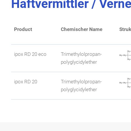
Haftvermittler / Vern
Tech. Spezificationen
Sicherheitsdatenblatt
Eigenschaften
Branche
Product
Chemischer Name
Struk
Tech. Spezificationen
Sicherheitsdatenblatt
Eigenschaften
ipox RD 20 eco
Trimethylolpropan-
Tech. Spezificationen
Sicherheitsdatenblatt
polyglycidylether
Wasserlöslichkeit
ipox RD 20
Trimethylolpropan-
polyglycidylether
Weitere Eigenschaften
beschleunigende Wir
Wasserlöslichkeit
Branche
Weitere Eigenschaften
beschleunigende Wir
Eigenschaften