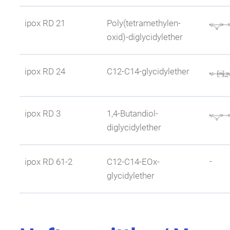
Eigenschaften
Wasserlöslichkeit
Branche
ipox RD 21
Poly(tetramethylen-
oxid)-diglycidylether
Weitere Eigenschaften
beschleunigende Wir
Tech. Spezificationen
Sicherheitsdatenblatt
Eigenschaften
Wasserlöslichkeit
Branche
ipox RD 24
C12-C14-glycidylether
Weitere Eigenschaften
ergibt schlagzähe H
Tech. Spezificationen
Sicherheitsdatenblatt
Eigenschaften
Wasserlöslichkeit
ipox RD 3
1,4-Butandiol-
Branche
diglycidylether
Weitere Eigenschaften
sehr gute Verdünnung
Tech. Spezificationen
Sicherheitsdatenblatt
Eigenschaften
Wasserlöslichkeit
Branche
-
ipox RD 61-2
C12-C14-EOx-
glycidylether
Weitere Eigenschaften
bester difunktionel
Eigenschaften
Tech. Spezificationen
Sicherheitsdatenblatt
Wasserlöslichkeit
Branche
Weitere Eigenschaften
ergibt schlagzähe H