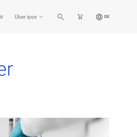



it
Über ipox
DE
er