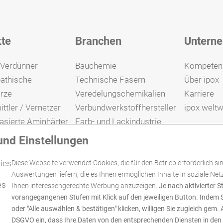
Muster
te
Branchen
Untern
 Verdünner
Bauchemie
Kompeten
pathische
Technische Fasern
Über ipox
Muster
rze
Veredelungschemikalien
Karriere
ttler / Vernetzer
Verbundwerkstoffhersteller
ipox weltw
sierte Aminhärter
Farb- und Lackindustrie
erte Aminhärter
 und Einstellungen
erte Epoxidharze
kies
Diese Webseite verwendet Cookies, die für den Betrieb erforderlich sin
Auswertungen liefern, die es Ihnen ermöglichen Inhalte in soziale Ne
es
Ihnen interessengerechte Werbung anzuzeigen.
Je nach aktivierter S
vorangegangenen Stufen mit Klick auf den jeweiligen Button. Indem S
oder "Alle auswählen & bestätigen" klicken, willigen Sie zugleich gem. Ar
DSGVO ein, dass Ihre Daten von den entsprechenden Diensten in den