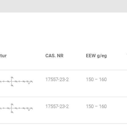
tur
CAS. NR
EEW g/eg
17557-23-2
150 – 160
17557-23-2
150 – 160
x RD 18; verbessertes Preis-/ Leistungs-verhältnis;geringe Flü