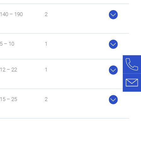

140 – 190
2
nur gering beeinflusst

5 – 10
1

12 – 22
1

15 – 25
2
flusst; sehr gute Lösemittelbeständigkeit