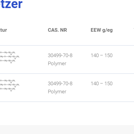
etzer
Muster
tur
CAS. NR
EEW g/eg
Muster
30499-70-8
140 – 150
Muster
Polymer
30499-70-8
140 – 150
Polymer
kung; hoher Vernetzungsgrad; Glasübergangstemperatur wird 
kung; hoher Vernetzungsgrad; Glasübergangstemperatur wird 