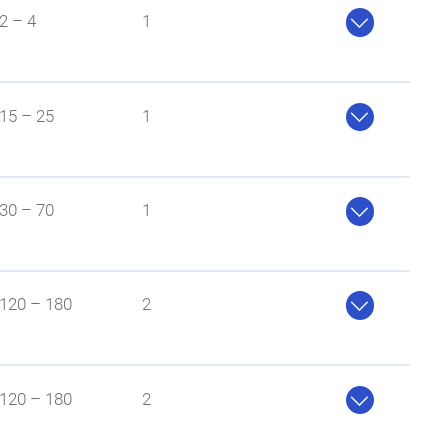

2 – 4
1
üchtigkeit

15 – 25
1

30 – 70
1
tändigkeit

120 – 180
2

120 – 180
2
nur gering beeinflusst