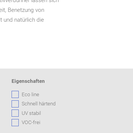
tivverdünner lassen sich
eit, Benetzung von
 und natürlich die
Eigenschaften
Eco line
Schnell härtend
UV stabil
VOC-frei