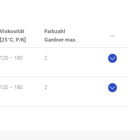
Viskosität
Farbzahl
...
[25°C, P/K]
Gardner max.

120 – 180
2

120 – 180
2
nur gering beeinflusst
nur gering beeinflusst