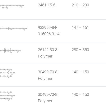
2461-15-6
210 – 230
x RD 18; verbessertes Preis-/ Leistungs-verhältnis; geringe Fl
933999-84-
147 – 161
916096-31-4
gsleistung; geringer Geruch; selbstemulgierender Charakter
Muster
26142-30-3
280 – 350
Polymer
haften werden wenig beeinflusst; sehr gute Chemikalienbes
Muster
30499-70-8
140 – 150
Polymer
arzsysteme; hydrophober Charakter
Muster
30499-70-8
140 – 150
Polymer
kung; hoher Vernetzungsgrad; Glasübergangstemperatur wird 
Muster