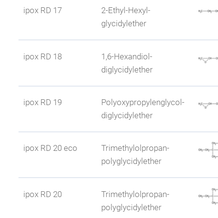
Wasserlöslichkeit
Branche
ipox RD 17
2-Ethyl-Hexyl-
glycidylether
Weitere Eigenschaften
vergleichbar mit ipo
Eigenschaften
Wasserlöslichkeit
Branche
ipox RD 18
1,6-Hexandiol-
diglycidylether
Weitere Eigenschaften
sehr gute Verdünnun
Tech. Spezificationen
Sicherheitsdatenblatt
Eigenschaften
Wasserlöslichkeit
Branche
ipox RD 19
Polyoxypropylenglycol-
diglycidylether
Weitere Eigenschaften
mechanische Eigensc
Tech. Spezificationen
Sicherheitsdatenblatt
Eigenschaften
Wasserlöslichkeit
Branche
ipox RD 20 eco
Trimethylolpropan-
polyglycidylether
Weitere Eigenschaften
ergibt schlagzähe H
Tech. Spezificationen
Sicherheitsdatenblatt
Eigenschaften
Wasserlöslichkeit
Branche
ipox RD 20
Trimethylolpropan-
polyglycidylether
Weitere Eigenschaften
beschleunigende Wir
Tech. Spezificationen
Sicherheitsdatenblatt